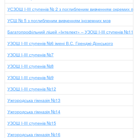
УСЗОШ І-ІІІ ступенів № 2 з поглибленим вивченням окремих пр
УСШ № 5 з поглибленим вивченням іноземних мов
Багатопрофільний ліцей «Інтелект» – УЗОШ І-ІІІ ступенів №11
УЗОШ І-ІІІ ступенів №6 імені В.С. Гренджі-Донського
УЗОШ І-ІІІ ступенів №7
УЗОШ І-ІІІ ступенів №8
УЗОШ І-ІІІ ступенів №9
УЗОШ І-ІІІ ступенів №12
Ужгородська гімназія №13
Ужгородська гімназія №14
УЗОШ І-ІІІ ступенів №15
Ужгородська гімназія №16