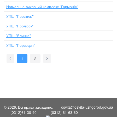
Навчально-виховний комплекс "Гармонія"
УПШ "Престиж""
УПШ "Пролісок"
УПШ "Ялинка"
УПШ "Первоцвіт"
1
2
© 2026. Всі права захищено.
osvita@osvita-uzhgorod.gov.ua
(0312)61-30-90
(0312) 61-63-60