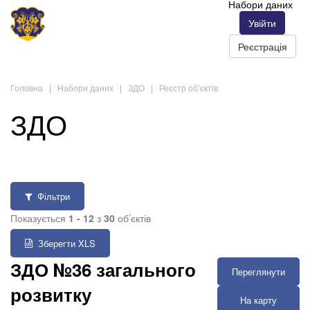
Набори даних
Увійти
Реєстрація
Головна
Набори даних
ЗДО
Реєстр об’єктів
ЗДО
Фільтри
Показується
1 - 12
з
30
об’єктів
Зберегти XLS
ЗДО №36 загального
Переглянути
розвитку
На карту