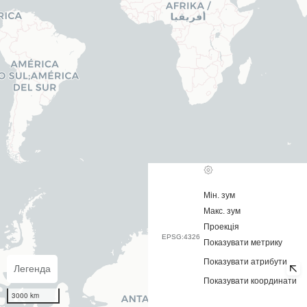
Мін. зум
Макс. зум
Проекція
EPSG:4326
Показувати метрику
Показувати атрибути
Легенда
Показувати координати
3000 km